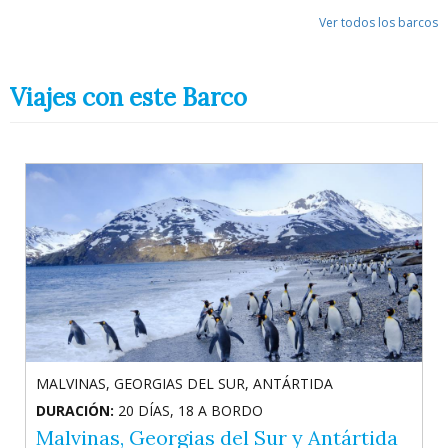
Ver todos los barcos
Viajes con este Barco
Anterior
Sigu
MALVINAS, GEORGIAS DEL SUR, ANTÁRTIDA
PENÍNSULA ANTÁRTICA
DURACIÓN:
DURACIÓN:
20 DÍAS, 18 A BORDO
12 DÍAS / 10 NOCHES A BORDO
Malvinas, Georgias del Sur y Antártida
Lo Mejor de la Temporada de Ballenas