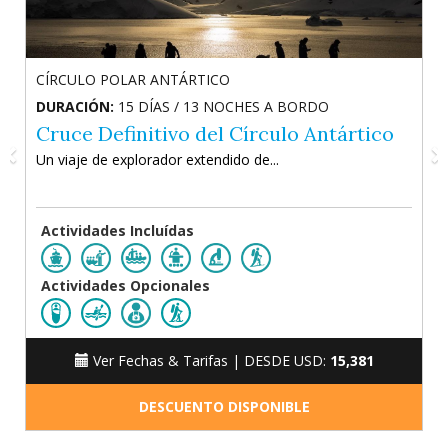
CÍRCULO POLAR ANTÁRTICO
PENÍNSULA ANTÁRTICA
DURACIÓN:
DURACIÓN:
15 DÍAS / 13 NOCHES A BORDO
12 DÍAS / 10 NOCHES A BORDO
Cruce Definitivo del Círculo Antártico
Península Antártica: El Viaje Clásico
Un viaje de explorador extendido de...
Un clásico viaje de 12 días...
Actividades Incluídas
Actividades Incluídas
Actividades Opcionales
Actividades Opcionales
Ver Fechas & Tarifas |
Ver Fechas & Tarifas |
DESDE USD:
DESDE USD:
15,381
11,301
DESCUENTO DISPONIBLE
DESCUENTO DISPONIBLE