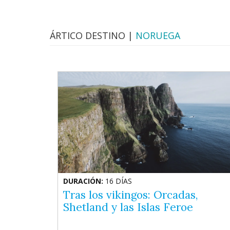
ÁRTICO DESTINO |
NORUEGA
DURACIÓN:
16 DÍAS
Tras los vikingos: Orcadas,
Shetland y las Islas Feroe