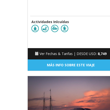
Actividades Inlcuídas
Ver Fechas & Tarifas |
DESDE USD:
8,749
MÁS INFO SOBRE ESTE VIAJE