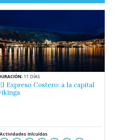
DURACIÓN:
11 DÍAS
El Expreso Costero: a la capital
vikinga
Actividades Inlcuídas