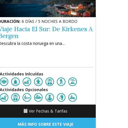
DURACIÓN:
6 DÍAS / 5 NOCHES A BORDO
Viaje Hacia El Sur: De Kirkenes A
Bergen
Descubra la costa noruega en una...
Actividades Inlcuídas
Actividades Opcionales
Ver Fechas & Tarifas
MÁS INFO SOBRE ESTE VIAJE