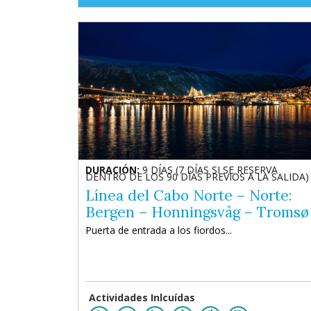
DURACIÓN:
9 DÍAS (7 DÍAS SI SE RESERVA
DENTRO DE LOS 90 DÍAS PREVIOS A LA SALIDA)
Línea del Cabo Norte – Norte:
Bergen – Honningsvåg – Tromsø
Puerta de entrada a los fiordos...
Actividades Inlcuídas