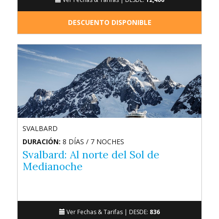
DESCUENTO DISPONIBLE
SVALBARD
DURACIÓN:
8 DÍAS / 7 NOCHES
Svalbard: Al norte del Sol de
Medianoche
Ver Fechas & Tarifas |
DESDE:
836