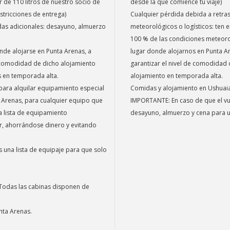
 de 110 litros de nuestro socio de
desde la que comience tu viaje)
stricciones de entrega)
Cualquier pérdida debida a retras
idas adicionales: desayuno, almuerzo
meteorológicos o logísticos: ten e
100 % de las condiciones meteor
nde alojarse en Punta Arenas, a
lugar donde alojarnos en Punta A
 comodidad de dicho alojamiento
garantizar el nivel de comodidad 
s en temporada alta.
alojamiento en temporada alta.
para alquilar equipamiento especial
Comidas y alojamiento en Ushuaia
a Arenas, para cualquier equipo que
IMPORTANTE: En caso de que el vue
 lista de equipamiento
desayuno, almuerzo y cena para u
r, ahorrándose dinero y evitando
s una lista de equipaje para que solo
 Todas las cabinas disponen de
unta Arenas.