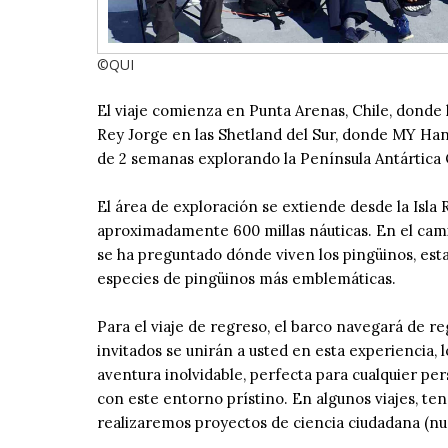
©QUI
El viaje comienza en Punta Arenas, Chile, donde l
Rey Jorge en las Shetland del Sur, donde MY Han
de 2 semanas explorando la Península Antártica Oc
El área de exploración se extiende desde la Isla 
aproximadamente 600 millas náuticas. En el camin
se ha preguntado dónde viven los pingüinos, esta 
especies de pingüinos más emblemáticas.
Para el viaje de regreso, el barco navegará de reg
invitados se unirán a usted en esta experiencia,
aventura inolvidable, perfecta para cualquier pe
con este entorno prístino. En algunos viajes, te
realizaremos proyectos de ciencia ciudadana (nu