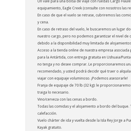
Un vale para una bolsa de viaje con ruedas Cargo Hauler
equipamiento, Eagle Creek (consulte con nosotros las re
En caso de que el vuelo se retrase, cubriremos las com
y cena.
En caso de retraso del vuelo, le buscaremos un lugar do
nuestro cargo, pero no podemos garantizar el nivel de
debido a la disponibilidad muy limitada de alojamiento
Acceso a la tienda online de nuestra empresa asociada 
para la Antártida, con entrega gratuita en Ushuaia/Punt
no tenga y no desee comprar. Le proporcionaremos una
recomendado, y usted podrá decidir qué traer o alquila
viajar con equipaje voluminoso. ¡Podemos asesorarle!
Franja de equipaje de 70 lb (32 kg): le proporcionaremo
traiga lo necesario.
Vino/cerveza con las cenas a bordo.
Todas las comidas y el alojamiento a bordo del buque.
calefacción.
Vuelo chárter de ida y vuelta desde la Isla Rey Jorge a P
Kayak gratuito.