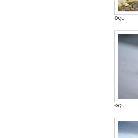
©QUI
©QUI