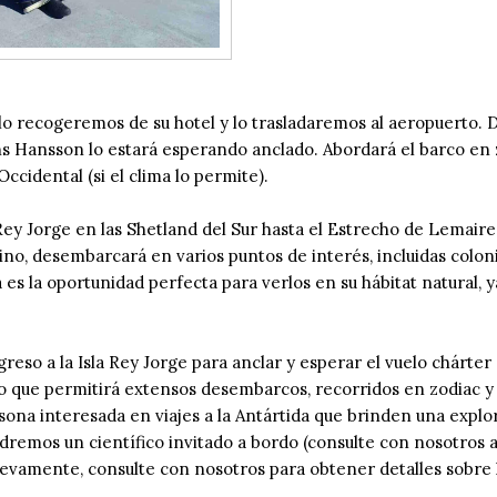
o recogeremos de su hotel y lo trasladaremos al aeropuerto. Des
s Hansson lo estará esperando anclado. Abordará el barco en 
cidental (si el clima lo permite).
Rey Jorge en las Shetland del Sur hasta el Estrecho de Lemaire (
o, desembarcará en varios puntos de interés, incluidas colonias
es la oportunidad perfecta para verlos en su hábitat natural, ya
reso a la Isla Rey Jorge para anclar y esperar el vuelo chárter
 lo que permitirá extensos desembarcos, recorridos en zodiac y 
rsona interesada en viajes a la Antártida que brinden una expl
ndremos un científico invitado a bordo (consulte con nosotros a
evamente, consulte con nosotros para obtener detalles sobre l