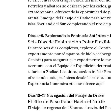
se encuentra con el agua cálida del mar del no
Petreles y albatros se deslizan por los cielos,
extraordinaria, ofreciendo la oportunidad de pr
arena. Emerge del Pasaje de Drake para ser re
Islas Shetland del Sur, completando el rito de p
Días 4–9: Explorando la Península Antártica – 
Seis Días de Exploración Polar Flexibl
Durante seis días completos, explore el Conti
expertamente por témpanos de hielo, icebergs
Capitán) para asegurar que experimente lo mej
aventura, con el Equipo de Expedición determ
safaris en Zodiac. Los sitios pueden incluir Be
ofreciendo paisajes únicos desde la extensa t
Experiencia Inmersiva Atlas se ofrece aquí.
Días 10–11: Navegación del Pasaje de Drake
El Rito de Paso Polar Hacia el Norte
El viaje de regreso de 48 horas a través del P