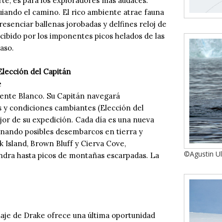
rte, es para los exploradores más audaces.
 guiando el camino. El rico ambiente atrae fauna
esenciar ballenas jorobadas y delfines reloj de
cibido por los imponentes picos helados de las
aso.
Elección del Capitán
e
nente Blanco. Su Capitán navegará
 y condiciones cambiantes (Elección del
or de su expedición. Cada día es una nueva
inando posibles desembarcos en tierra y
ak Island, Brown Bluff y Cierva Cove,
©Agustin U
undra hasta picos de montañas escarpadas. La
asaje de Drake ofrece una última oportunidad