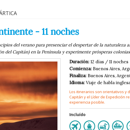
ÁRTICA
tinente - 11 noches
pios del verano para presenciar el despertar de la naturaleza ant
ón del Capitán) en la Península y experimente prósperas colonias 
Duración:
12 días / 11 noches
Comienza:
Buenos Aires, Arg
Finaliza:
Buenos Aires, Argen
Idioma:
Viaje de habla ingles
Los itinerarios son orientativos y
Capitán y el Líder de Expedición r
experiencia posible.
Incluído