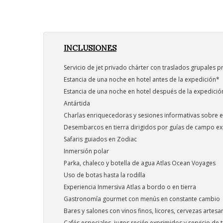
INCLUSIONES
Servicio de jet privado chárter con traslados grupales 
Estancia de una noche en hotel antes de la expedición*
Estancia de una noche en hotel después de la expedición
Antártida
Charlas enriquecedoras y sesiones informativas sobre e
Desembarcos en tierra dirigidos por guías de campo e
Safaris guiados en Zodiac
Inmersión polar
Parka, chaleco y botella de agua Atlas Ocean Voyages
Uso de botas hasta la rodilla
Experiencia Inmersiva Atlas a bordo o en tierra
Gastronomía gourmet con menús en constante cambio
Bares y salones con vinos finos, licores, cervezas artes
Cafés especiales, jugos recién exprimidos y servicio de t