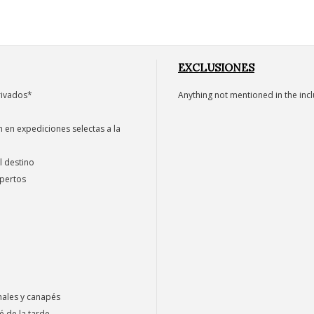
EXCLUSIONES
privados*
Anything not mentioned in the inc
 en expediciones selectas a la
l destino
xpertos
anales y canapés
é de la tarde