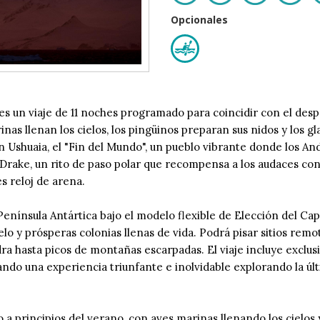
Opcionales
 un viaje de 11 noches programado para coincidir con el desper
s llenan los cielos, los pingüinos preparan sus nidos y los gla
 Ushuaia, el "Fin del Mundo", un pueblo vibrante donde los An
e Drake, un rito de paso polar que recompensa a los audaces con
s reloj de arena.
enínsula Antártica bajo el modelo flexible de Elección del Cap
elo y prósperas colonias llenas de vida. Podrá pisar sitios rem
dra hasta picos de montañas escarpadas. El viaje incluye excl
do una experiencia triunfante e inolvidable explorando la últ
a principios del verano, con aves marinas llenando los cielos