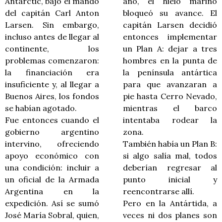
Antarctic, bajo el mando
año, el hielo marino
del capitán Carl Anton
bloqueó su avance. El
Larsen. Sin embargo,
capitán Larsen decidió
incluso antes de llegar al
entonces implementar
continente, los
un Plan A: dejar a tres
problemas comenzaron:
hombres en la punta de
la financiación era
la península antártica
insuficiente y, al llegar a
para que avanzaran a
Buenos Aires, los fondos
pie hasta Cerro Nevado,
se habían agotado.
mientras el barco
Fue entonces cuando el
intentaba rodear la
gobierno argentino
zona.
intervino, ofreciendo
También había un Plan B:
apoyo económico con
si algo salía mal, todos
una condición: incluir a
deberían regresar al
un oficial de la Armada
punto inicial y
Argentina en la
reencontrarse allí.
expedición. Así se sumó
Pero en la Antártida, a
José María Sobral, quien,
veces ni dos planes son