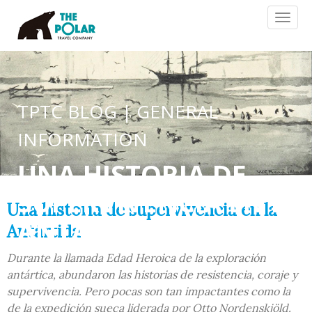
Toggl
naviga
TPTC BLOG | GENERAL
INFORMATION
UNA HISTORIA DE
SUPERVIVENCIA EN LA
Una historia de supervivencia en la
ANTÁRTIDA
Antártida
Durante la llamada Edad Heroica de la exploración
antártica, abundaron las historias de resistencia, coraje y
supervivencia. Pero pocas son tan impactantes como la
de la expedición sueca liderada por Otto Nordenskjöld.