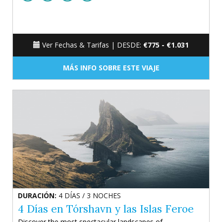
Ver Fechas & Tarifas |
DESDE:
€775 - €1.031
MÁS INFO SOBRE ESTE VIAJE
DURACIÓN:
4 DÍAS / 3 NOCHES
4 Días en Tórshavn y las Islas Feroe
Discover the most spectacular landscapes of...