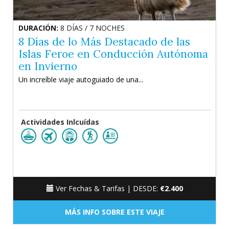
DURACIÓN:
8 DÍAS / 7 NOCHES
8 Días de lo Más Destacado de las
Islas Feroe en Conducción Autónoma
en Invierno
Un increíble viaje autoguiado de una...
Actividades Inlcuídas
Ver Fechas & Tarifas |
DESDE:
€2.400
MÁS INFO SOBRE ESTE VIAJE